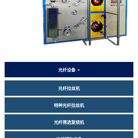
们
产
光纤设备
品
光纤拉丝机
中
心
特种光纤拉丝机
光纤筛选复绕机