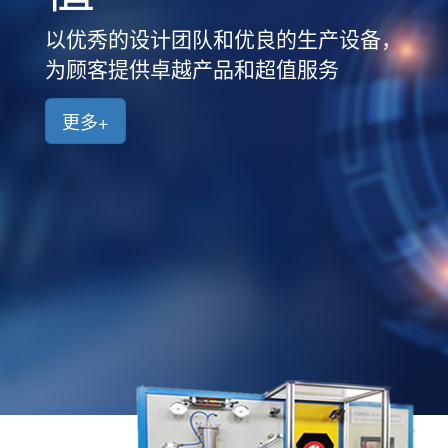
品
中
以优秀的设计团队和优良的生产设备，
心
为顾客提供卓越产品和超值服务
新
闻
更多+
中
心
客
户
案
例
人
才
招
聘
联
系
我