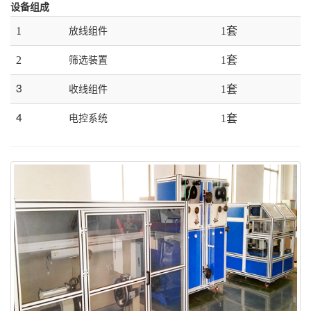
设备组成
1
1套
放线组件
2
1套
筛选装置
3
1套
收线组件
4
1套
电控系统