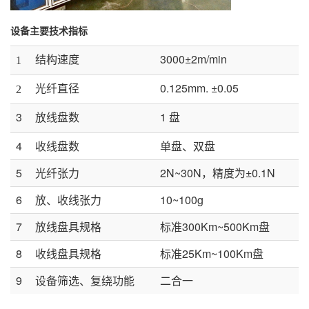
设备主要技术指标
结构速度
3000±2m/min
1
光纤直径
0.125mm. ±0.05
2
3
放线盘数
1 盘
4
收线盘数
单盘、双盘
5
光纤张力
2N~30N，精度为±0.1N
6
放、收线张力
10~100g
7
放线盘具规格
标准300Km~500Km盘
8
收线盘具规格
标准25Km~100Km盘
9
设备筛选、复绕功能
二合一