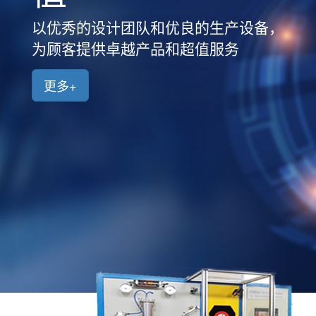
品
中
以优秀的设计团队和优良的生产设备，
心
为顾客提供卓越产品和超值服务
新
闻
更多+
中
心
客
户
案
例
人
才
招
聘
联
系
我