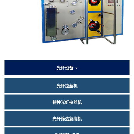
们
产
光纤设备
品
光纤拉丝机
中
心
特种光纤拉丝机
光纤筛选复绕机