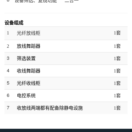
设备筛选、复绕功能
二合一
设备组成
1
1套
光纤放线柜
2
放线舞蹈器
1套
3
筛选装置
1套
4
收线舞蹈器
1套
5
光纤收线柜
1套
6
电控系统
1套
7
收放线两端都有配备除静电设施
1套