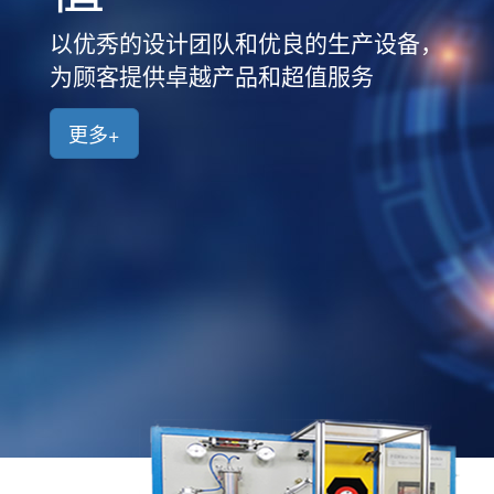
品
中
以优秀的设计团队和优良的生产设备，
心
为顾客提供卓越产品和超值服务
新
闻
更多+
中
心
客
户
案
例
人
才
招
聘
联
系
我