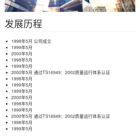
发展历程
1998年5月 公司成立
1999年5月
2000年5月
1998年5月
1999年5月
2000年5月 通过TS16949：2002质量运行体系认证
1998年5月
1999年5月
1999年5月
2000年5月
1998年5月
1999年5月
2000年5月 通过TS16949：2002质量运行体系认证
1998年5月
1999年5月