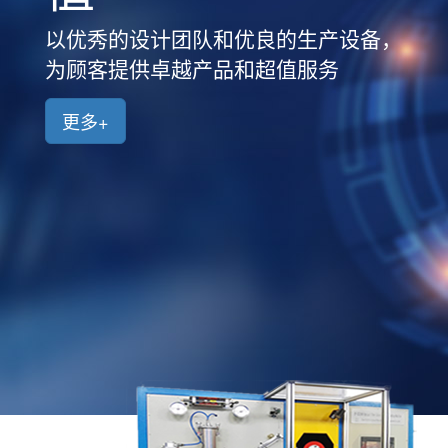
品
中
以优秀的设计团队和优良的生产设备，
心
为顾客提供卓越产品和超值服务
新
闻
更多+
中
心
客
户
案
例
人
才
招
聘
联
系
我